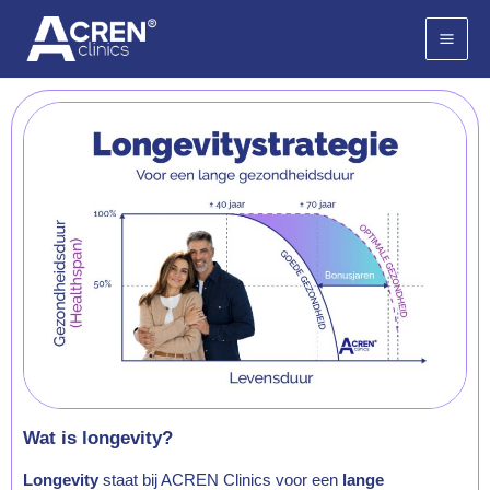
Ga
naar
de
inhoud
Wat is longevity?
Longevity
staat bij ACREN Clinics voor een
lange