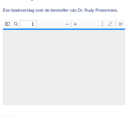
Een boekverslag over de bestseller van Dr. Rudy Proesmans.
longevity kliniek, lang en vitaal leven, longevity dokter, longevity clinic