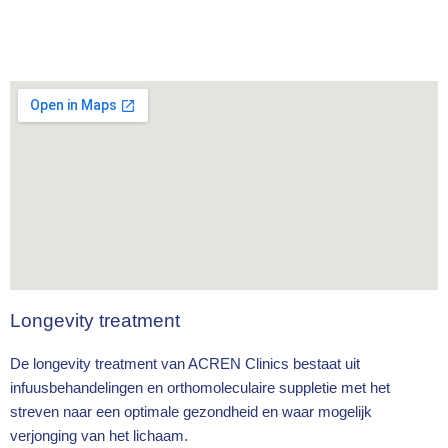
Schagen, Numansdorp, Amstelveen, Urk, Veendam, Marken,
Hansweert, Groesbeek, Zandvoort, Amersfoort, Deventer,
Meerkerk, Heesch, Ridderkerk en andere plaatsen.
Longevity treatment
De longevity treatment van ACREN Clinics bestaat uit
infuusbehandelingen en orthomoleculaire suppletie met het
streven naar een optimale gezondheid en waar mogelijk
verjonging van het lichaam.